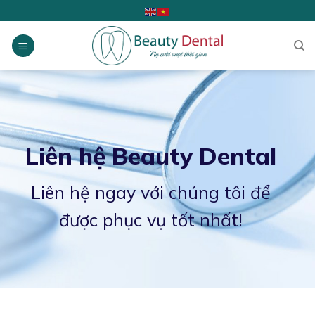
Skip
to
content
Liên hệ Beauty Dental
Liên hệ ngay với chúng tôi để
được phục vụ tốt nhất!