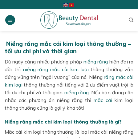
Skip
to
content
Niềng răng mắc cái kim loại thông thường –
tối ưu chi phí và thời gian
Dù ngày càng nhiều phương pháp
niềng răng
hiện đại ra
đời, thì
niềng răng mắc cài kim loại
thông thường vẫn
đứng vững trên “ngôi vương” của nó. Niềng
răng
mắc cài
kim loại
thông thường nổi tiếng với 2 ưu điểm vượt trội là
tối ưu chi phí và thời gian
niềng răng
. Nếu bạn đang cân
nhắc các phương án niềng răng thì
mắc cài
kim loại
thông thường cũng là gợi ý khá tốt!
Niềng răng mắc cài kim loại thông thường là gì?
Mắc cài kim loại thông thường là loại mắc cài niềng răng