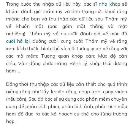
Trong bước thu nhập dữ liệu này, bác sĩ
nha khoa
sẽ
khám, đánh giá thẩm mỹ và tình trạng sức khoẻ răng
miệng cho bạn và thu thập các dữ liệu sau: Thẩm mỹ
về khuôn mặt (bao gồm mặt thẳng và mặt
nghiêng); Thẩm mỹ về nụ cười: đánh giá về mức độ
cười hở lợi
, đường cười, cung cười; Thẩm mỹ về răng
xem kích thước hình thể và mối tương quan về răng với
các mô mềm; Tương quan khớp cắn; Mức độ cắn
chìa; Vận động chức năng; Bệnh lý khớp thái dương
hàm,…
Đồng thời thu thập các dữ liệu cần thiết cho quá trình
niềng răng như lấy khuôn răng, chụp ảnh, quay video
(nếu cần). Sau đó bác sĩ sử dụng các phần mềm chuyên
dụng để phân tích phim, phân tích ảnh, phân tích mẫu
hàm để đưa ra các kế hoạch cụ thể cho từng trường
hợp.