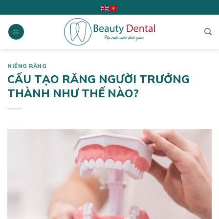
Skip
to
content
NIỀNG RĂNG
CẤU TẠO RĂNG NGƯỜI TRƯỞNG
THÀNH NHƯ THẾ NÀO?