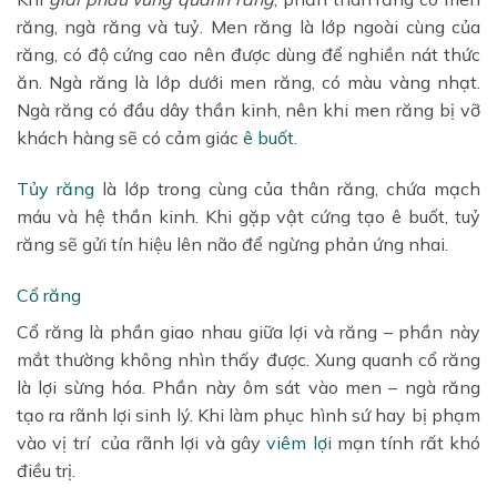
răng, ngà răng và tuỷ. Men răng là lớp ngoài cùng của
răng, có độ cứng cao nên được dùng để nghiền nát thức
ăn. Ngà răng là lớp dưới men răng, có màu vàng nhạt.
Ngà răng có đầu dây thần kinh, nên khi men răng bị vỡ
khách hàng sẽ có cảm giác
ê buốt
.
Tủy răng
là lớp trong cùng của thân răng, chứa mạch
máu và hệ thần kinh. Khi gặp vật cứng tạo ê buốt, tuỷ
răng sẽ gửi tín hiệu lên não để ngừng phản ứng nhai.
Cổ răng
Cổ răng là phần giao nhau giữa lợi và răng – phần này
mắt thường không nhìn thấy được. Xung quanh cổ răng
là lợi sừng hóa. Phần này ôm sát vào men – ngà răng
tạo ra rãnh lợi sinh lý. Khi làm phục hình sứ hay bị phạm
vào vị trí của rãnh lợi và gây
viêm lợi
mạn tính rất khó
điều trị.