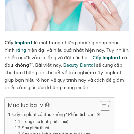
Cấy
Implant
là một trong những phương pháp phục
hình
răng
hiện đại và hiệu quả nhất hiện nay. Tuy nhiên,
nhiều người vẫn lo lắng và đặt câu hỏi: “
Cấy Implant
có
đau không
?”. Bài viết này,
Beauty Dental
sẽ cung cấp
cho bạn thông tin chi tiết về trải nghiệm cấy Implant,
giúp bạn hiểu rõ hơn về quy trình này và cách để giảm
thiểu cảm giác đau không mong muốn.
Mục lục bài viết
Cấy Implant có đau không? Phân tích chi tiết
Trong quá trình phẫu thuật
Sau phẫu thuật
Các yếu tố ảnh hưởng đến mức độ đau