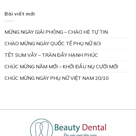
Bài viết mới
MỪNG NGÀY GIẢI PHÓNG – CHÀO HÈ TỰ TIN
CHÀO MỪNG NGÀY QUỐC TẾ PHỤ NỮ 8/3
TẾT SUM VẦY – TRÀN ĐẦY HẠNH PHÚC
CHÚC MỪNG NĂM MỚI – KHỞI ĐẦU NỤ CƯỜI MỚI
CHÚC MỪNG NGÀY PHỤ NỮ VIỆT NAM 20/10