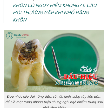
KHÔN CÓ NGUY HIỂM KHÔNG? 5 CÂU
HỎI THƯỜNG GẶP KHI NHỔ RĂNG
KHÔN
Đau nhức kéo dài, tăng dần; sốt, ớn lanh, sưng tấy kéo dài…
đều là một trong những triệu chứng nghi ngờ nhiễm trùng sau
nhổ răng khôn