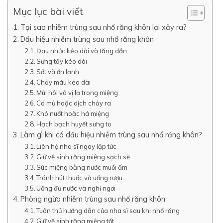
Mục lục bài viết
Tại sao nhiễm trùng sau nhổ răng khôn lại xảy ra?
Dấu hiệu nhiễm trùng sau nhổ răng khôn
Đau nhức kéo dài và tăng dần
Sưng tấy kéo dài
Sốt và ớn lạnh
Chảy máu kéo dài
Mùi hôi và vị lạ trong miệng
Có mủ hoặc dịch chảy ra
Khó nuốt hoặc há miệng
Hạch bạch huyết sưng to
Làm gì khi có dấu hiệu nhiễm trùng sau nhổ răng khôn?
Liên hệ nha sĩ ngay lập tức
Giữ vệ sinh răng miệng sạch sẽ
Súc miệng bằng nước muối ấm
Tránh hút thuốc và uống rượu
Uống đủ nước và nghỉ ngơi
Phòng ngừa nhiễm trùng sau nhổ răng khôn
Tuân thủ hướng dẫn của nha sĩ sau khi nhổ răng
Giữ vệ sinh răng miệng tốt