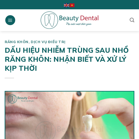
Skip
to
content
RĂNG KHÔN
,
DỊCH VỤ ĐIỀU TRỊ
DẤU HIỆU NHIỄM TRÙNG SAU NHỔ
RĂNG KHÔN: NHẬN BIẾT VÀ XỬ LÝ
KỊP THỜI