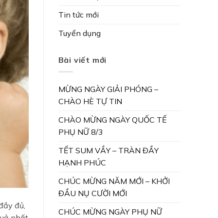
Tin tức mới
Tuyển dụng
Bài viết mới
MỪNG NGÀY GIẢI PHÓNG –
CHÀO HÈ TỰ TIN
CHÀO MỪNG NGÀY QUỐC TẾ
PHỤ NỮ 8/3
TẾT SUM VẦY – TRÀN ĐẦY
HẠNH PHÚC
CHÚC MỪNG NĂM MỚI – KHỞI
ĐẦU NỤ CƯỜI MỚI
đầy đủ,
CHÚC MỪNG NGÀY PHỤ NỮ
quả nhất