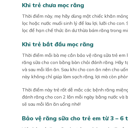
Khi trẻ chưa mọc răng
Thời điểm này, mẹ hãy dùng một chiếc khăn mỏng
lọc hoặc nước muối sinh lý để lau lợi, lưỡi cho c
lọc để hạn chế thức ăn dư thừa bám răng trong mi
Khi trẻ bắt đầu mọc răng
Thời điểm mỗi bà mẹ cần bảo vệ răng sữa trẻ em là
răng sữa cho con bằng bàn chải đánh răng. Hãy t
và sau mỗi lần ăn. Sau khi cho con ăn nên cho uốn
này không chỉ giúp làm sạch răng, lợi mà còn phò
Thời điểm này trẻ rất dễ mắc các bệnh răng miện
đánh răng cho con 2 lần mỗi ngày bằng nước và b
sẽ sau mỗi lần ăn uống nhé!
Bảo vệ răng sữa cho trẻ em từ 3 – 6 t