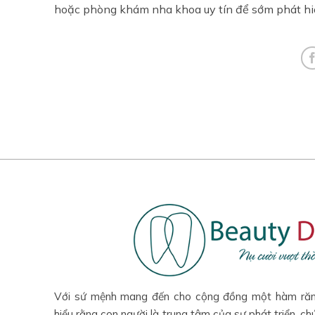
hoặc phòng khám nha khoa uy tín để sớm phát hiệ
Với sứ mệnh mang đến cho cộng đồng một hàm răn
hiểu rằng con người là trung tâm của sự phát triển, ch