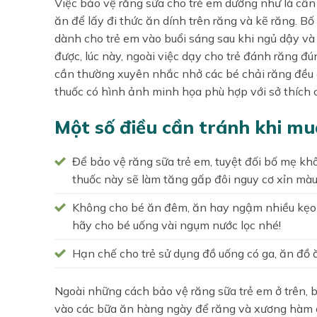
Việc bảo vệ răng sữa cho trẻ em dường như là cần 
ăn để lấy đi thức ăn dính trên răng và kẽ răng. B
dành cho trẻ em vào buổi sáng sau khi ngủ dậy và bu
được, lúc này, ngoài việc dạy cho trẻ đánh răng 
cần thường xuyên nhắc nhở các bé chải răng đều đ
thuốc có hình ảnh minh họa phù hợp với sở thích c
Một số điều cần tránh khi mu
Để bảo vệ răng sữa trẻ em, tuyệt đối bố mẹ khô
thuốc này sẽ làm tăng gấp đôi nguy cơ xỉn màu
Không cho bé ăn đêm, ăn hay ngậm nhiều kẹo n
hãy cho bé uống vài ngụm nước lọc nhé!
Hạn chế cho trẻ sử dụng đồ uống có ga, ăn đồ 
Ngoài những cách bảo vệ răng sữa trẻ em ở trên, 
vào các bữa ăn hàng ngày để răng và xương hàm c