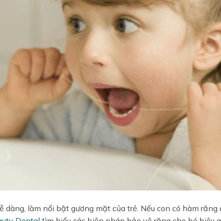
ễ dàng, làm nổi bật gương mặt của trẻ. Nếu con có hàm răng 
uty Dental
tìm hiểu các biện pháp bảo vệ răng cho bé hiệu 