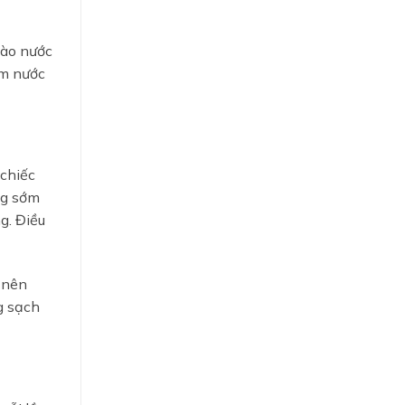
vào nước
ụm nước
 chiếc
ng sớm
g. Điều
 nên
g sạch