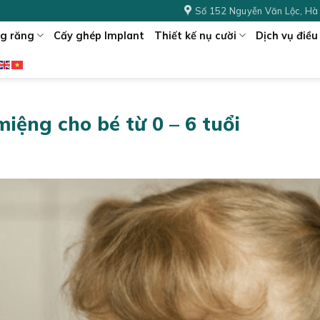
Số 152 Nguyễn Văn Lộc, Hà
g răng
Cấy ghép Implant
Thiết kế nụ cười
Dịch vụ điều 
ệng cho bé từ 0 – 6 tuổi