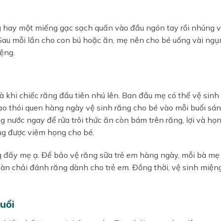
 hay một miếng gạc sạch quấn vào đầu ngón tay rồi nhúng 
on. Sau mỗi lần cho con bú hoặc ăn, mẹ nên cho bé uống vài ng
ệng.
 khi chiếc răng đầu tiên nhú lên. Ban đầu mẹ có thể vệ sinh
ạo thói quen hàng ngày vệ sinh răng cho bé vào mỗi buổi sá
g nước ngay để rửa trôi thức ăn còn bám trên răng, lợi và họn
ng được viêm họng cho bé.
g đấy mẹ ạ. Để bảo vệ răng sữa trẻ em hàng ngày, mỗi bà mẹ
àn chải đánh răng dành cho trẻ em. Đồng thời, vệ sinh miện
uổi