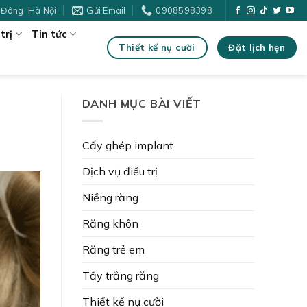
 Đông, Hà Nội
Gửi Email
0908598398
trị
Tin tức
Đặt lịch hẹn
Thiết kế nụ cười
DANH MỤC BÀI VIẾT
Cấy ghép implant
Dịch vụ điều trị
Niềng răng
Răng khôn
Răng trẻ em
Tẩy trắng răng
Thiết kế nụ cười