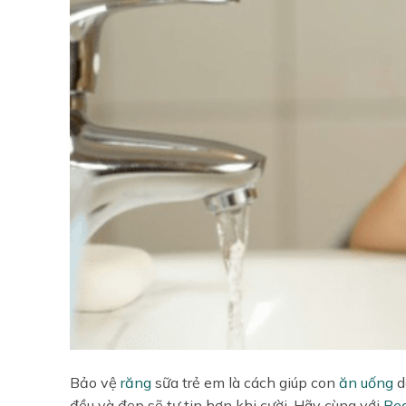
Bảo vệ
răng
sữa trẻ em là cách giúp con
ăn uống
d
đều và đẹp sẽ tự tin hơn khi cười. Hãy cùng với
Bea