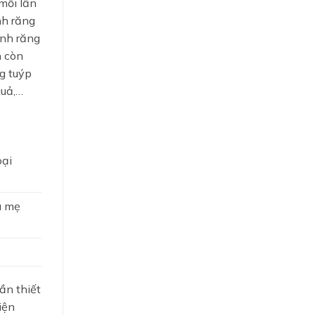
mỗi lần
nh răng
ánh răng
n còn
g tuýp
quả,…
oại
ú mẹ
ần thiết
iện