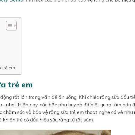
o trẻ em
ữa trẻ em
 động rất lớn trong vấn đề ăn uống. Khi chiếc răng sữa đầu ti
ắn, nhai. Hiện nay, các bậc phụ huynh đã biết quan tâm hơn 
ệc chăm sóc và bảo vệ răng sữa trẻ em thoạt nghe có vẻ như 
hiến trẻ có dấu hiệu sâu răng từ rất sớm.