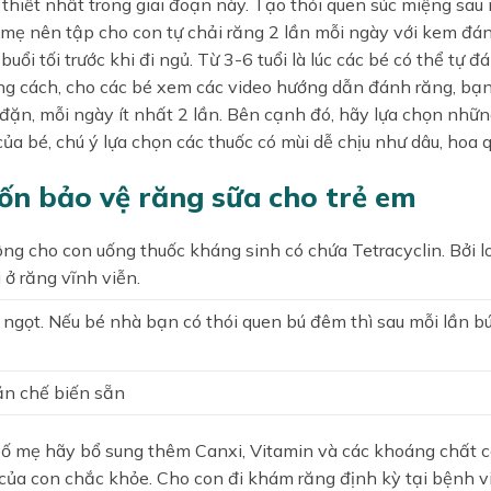
thiết nhất trong giai đoạn này. Tạo thói quen súc miệng sau 
ố mẹ nên tập cho con tự chải răng 2 lần mỗi ngày với kem đá
ổi tối trước khi đi ngủ. Từ 3-6 tuổi là lúc các bé có thể tự đ
đúng cách, cho các bé xem các video hướng dẫn đánh răng, bạ
ặn, mỗi ngày ít nhất 2 lần. Bên cạnh đó, hãy lựa chọn nhữn
ủa bé, chú ý lựa chọn các thuốc có mùi dễ chịu như dâu, hoa 
ốn bảo vệ răng sữa cho trẻ em
ng cho con uống thuốc kháng sinh có chứa Tetracyclin. Bởi l
 ở răng vĩnh viễn.
gọt. Nếu bé nhà bạn có thói quen bú đêm thì sau mỗi lần b
ăn chế biến sẵn
bố mẹ hãy bổ sung thêm Canxi, Vitamin và các khoáng chất c
ủa con chắc khỏe. Cho con đi khám răng định kỳ tại bệnh v