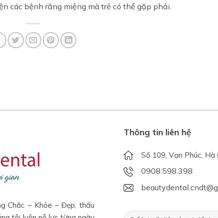
n các bệnh răng miệng mà trẻ có thể gặp phải.
Thông tin liên hệ
Số 109, Vạn Phúc, Hà 
0908.598.398
beautydental.cndt@
g Chắc – Khỏe – Đẹp, thấu
úng tôi luôn nỗ lực từng ngày