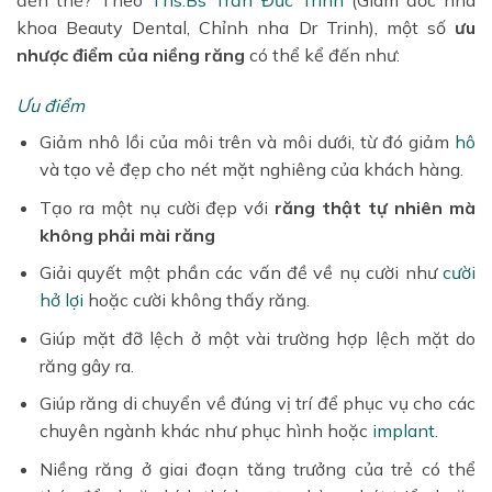
đến thế? Theo
Ths.Bs Trần Đức Trinh
(Giám đốc nha
khoa Beauty Dental, Chỉnh nha Dr Trinh), một số
ưu
nhược điểm của niềng răng
có thể kể đến như:
Ưu điểm
Giảm nhô lồi của môi trên và môi dưới, từ đó giảm
hô
và tạo vẻ đẹp cho nét mặt nghiêng của khách hàng.
Tạo ra một nụ cười đẹp với
răng thật tự nhiên mà
không phải mài răng
Giải quyết một phần các vấn đề về nụ cười như
cười
hở lợi
hoặc cười không thấy răng.
Giúp mặt đỡ lệch ở một vài trường hợp lệch mặt do
răng gây ra.
Giúp răng di chuyển về đúng vị trí để phục vụ cho các
chuyên ngành khác như phục hình hoặc
implant
.
Niềng răng ở giai đoạn tăng trưởng của trẻ có thể