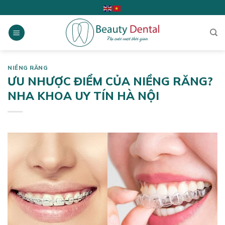
Skip
to
content
NIỀNG RĂNG
ƯU NHƯỢC ĐIỂM CỦA NIỀNG RĂNG?
NHA KHOA UY TÍN HÀ NỘI