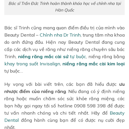
Bác sĩ Trần Đức Trinh hoàn thành khóa học về chỉnh nha tại
Hàn Quốc
Bác sĩ Trinh cũng mang quan điểm điều trị của mình vào
Beauty Dental –
Chỉnh nha Dr Trinh
, trung tâm nha khoa
do anh đứng đầu
. Hiện nay Beauty Dental đang cung
cấp các dịch vụ về răng như
niềng răng chuyên sâu bác
Trinh
,
niềng răng mắc cài sứ
tự buộc
, niềng răng bằng
khay trong suốt
Invisalign
,
niềng răng mắc cài kim loại
tự buộc…
Hy vọng với bài viết trên, các bạn đã hiểu được
ưu
nhược điểm của niềng răng
. Nếu đang có ý định niềng
răng hoặc muốn chăm sóc sức khỏe răng miệng, các
bạn hãy gọi ngay tới số hotline
0908 598 398 để được
tư vấn nhanh chóng và chi tiết nhất. Hãy để
Beauty
Dental
đồng hành cùng bạn để có được nụ cười đẹp
nhất.