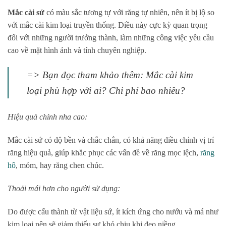
Mắc cài sứ
có màu sắc tương tự với răng tự nhiên, nên ít bị lộ so
với mắc cài kim loại truyền thống. Diều này cực kỳ quan trọng
đối với những người trưởng thành, làm những công việc yêu cầu
cao về mặt hình ảnh và tính chuyên nghiệp.
=> Bạn đọc tham khảo thêm: Mắc cài kim
loại phù hợp với ai? Chi phí bao nhiêu?
Hiệu quả chỉnh nha cao:
Mắc cài sứ có độ bền và chắc chắn, có khả năng điều chỉnh vị trí
răng hiệu quả, giúp khắc phục các vấn đề về răng mọc lệch,
răng
hô
, móm, hay răng chen chúc.
Thoải mái hơn cho người sử dụng:
Do được cấu thành từ vật liệu sứ, ít kích ứng cho nướu và má như
kim loại nên sẽ giảm thiểu sự khó chịu khi đeo niềng.