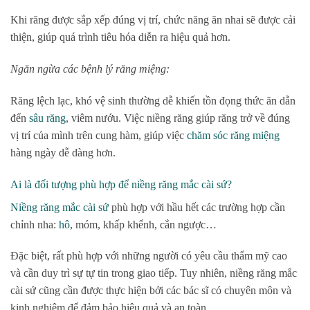
Khi răng được sắp xếp đúng vị trí, chức năng ăn nhai sẽ được cải
thiện, giúp quá trình tiêu hóa diễn ra hiệu quả hơn.
Ngăn ngừa các bệnh lý răng miệng:
Răng lệch lạc, khó vệ sinh thường dễ khiến tồn đọng thức ăn dẫn
đến
sâu răng
, viêm nướu. Việc niềng răng giúp răng trở về đúng
vị trí của mình trên cung hàm, giúp việc
chăm sóc răng miệng
hàng ngày dễ dàng hơn.
Ai là đối tượng phù hợp để niềng răng mắc cài sứ?
Niềng răng mắc cài sứ
phù hợp với hầu hết các trường hợp cần
chỉnh nha:
hô
, móm, khấp khểnh, cắn ngược…
Đặc biệt, rất phù hợp với những người có yêu cầu thẩm mỹ cao
và cần duy trì sự tự tin trong giao tiếp. Tuy nhiên, niềng răng mắc
cài sứ cũng cần được thực hiện bởi các bác sĩ có chuyên môn và
kinh nghiệm để đảm bảo hiệu quả và an toàn.