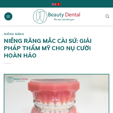
Skip
to
content
NIỀNG RĂNG
NIỀNG RĂNG MẮC CÀI SỨ: GIẢI
PHÁP THẨM MỸ CHO NỤ CƯỜI
HOÀN HẢO