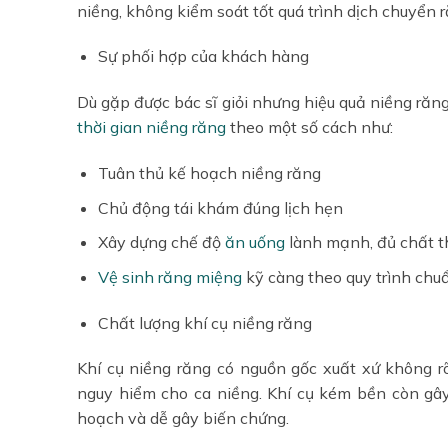
niềng, không kiểm soát tốt quá trình dịch chuyển 
Sự phối hợp của khách hàng
Dù gặp được bác sĩ giỏi nhưng hiệu quả niềng ră
thời gian niềng răng
theo một số cách như:
Tuân thủ kế hoạch niềng răng
Chủ động tái khám đúng lịch hẹn
Xây dựng chế độ
ăn uống
lành mạnh, đủ chất t
Vệ sinh răng miệng
kỹ càng theo quy trình ch
Chất lượng khí cụ niềng răng
Khí cụ niềng răng có nguồn gốc xuất xứ không 
nguy hiểm cho ca niềng. Khí cụ kém bền còn gâ
hoạch và dễ gây biến chứng.