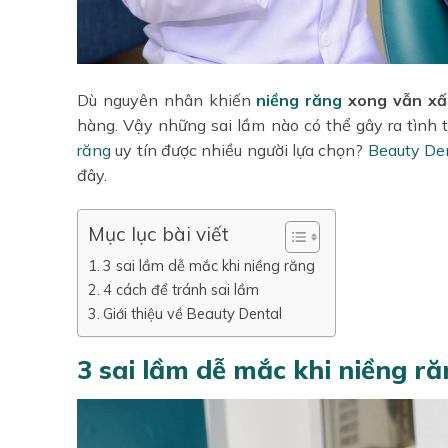
Dù nguyên nhân khiến
niềng răng
xong vẫn xấ
hàng. Vậy những sai lầm nào có thể gây ra tình 
răng
uy tín được nhiều người lựa chọn?
Beauty De
đây.
Mục lục bài viết
3 sai lầm dễ mắc khi niềng răng
4 cách để tránh sai lầm
Giới thiệu về Beauty Dental
3 sai lầm dễ mắc khi niềng r