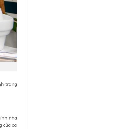
nh trạng
hỉnh nha
g của ca