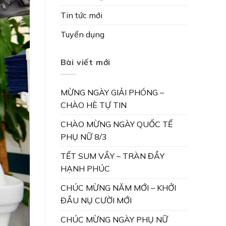
Tin tức mới
Tuyển dụng
Bài viết mới
MỪNG NGÀY GIẢI PHÓNG –
CHÀO HÈ TỰ TIN
CHÀO MỪNG NGÀY QUỐC TẾ
PHỤ NỮ 8/3
TẾT SUM VẦY – TRÀN ĐẦY
HẠNH PHÚC
CHÚC MỪNG NĂM MỚI – KHỞI
ĐẦU NỤ CƯỜI MỚI
CHÚC MỪNG NGÀY PHỤ NỮ