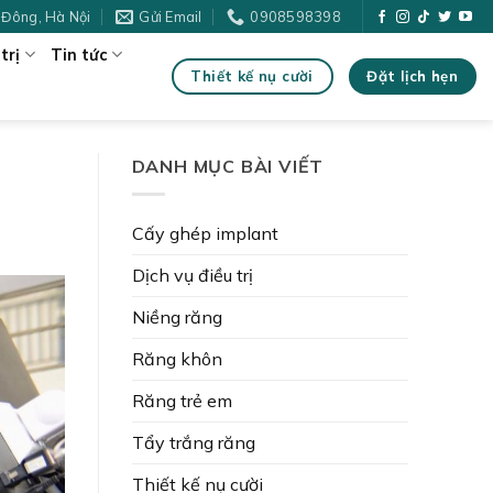
 Đông, Hà Nội
Gửi Email
0908598398
trị
Tin tức
Đặt lịch hẹn
Thiết kế nụ cười
DANH MỤC BÀI VIẾT
Cấy ghép implant
Dịch vụ điều trị
Niềng răng
Răng khôn
Răng trẻ em
Tẩy trắng răng
Thiết kế nụ cười