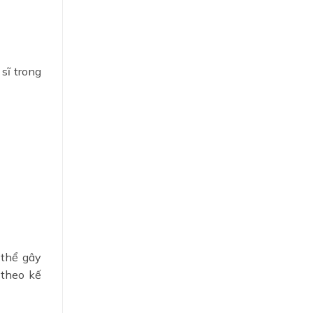
sĩ trong
 thể gây
theo kế