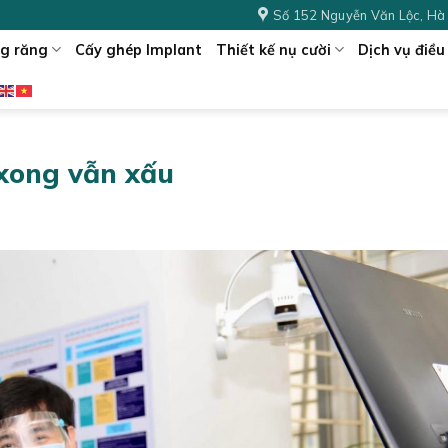
Số 152 Nguyễn Văn Lộc, Hà
g răng
Cấy ghép Implant
Thiết kế nụ cười
Dịch vụ điều 
 xong vẫn xấu