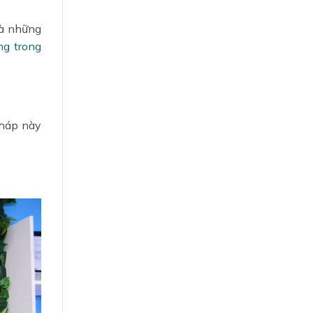
là những
ng trong
pháp này