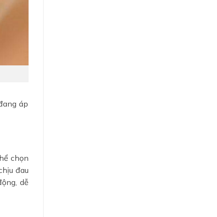
 đang áp
thể chọn
chịu đau
động, dễ