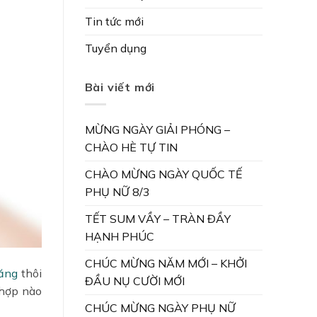
Tin tức mới
Tuyển dụng
Bài viết mới
MỪNG NGÀY GIẢI PHÓNG –
CHÀO HÈ TỰ TIN
CHÀO MỪNG NGÀY QUỐC TẾ
PHỤ NỮ 8/3
TẾT SUM VẦY – TRÀN ĐẦY
HẠNH PHÚC
CHÚC MỪNG NĂM MỚI – KHỞI
ăng
thôi
ĐẦU NỤ CƯỜI MỚI
 hợp nào
CHÚC MỪNG NGÀY PHỤ NỮ