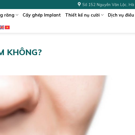
Số 152 Nguyễn Văn Lộc, Hà
g răng
Cấy ghép Implant
Thiết kế nụ cười
Dịch vụ điều 
ÀM KHÔNG?