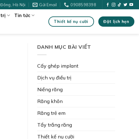
 Đông, Hà Nội
Gửi Email
0908598398
trị
Tin tức
Đặt lịch hẹn
Thiết kế nụ cười
DANH MỤC BÀI VIẾT
Cấy ghép implant
Dịch vụ điều trị
Niềng răng
Răng khôn
Răng trẻ em
Tẩy trắng răng
Thiết kế nụ cười