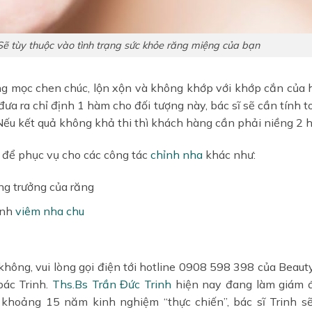
ẽ tùy thuộc vào tình trạng sức khỏe răng miệng của bạn
ng mọc chen chúc, lộn xộn và không khớp với khớp cắn của
đưa ra chỉ định 1 hàm cho đối tượng này, bác sĩ sẽ cần tính t
Nếu kết quả không khả thi thì khách hàng cần phải niềng 2
 để phục vụ cho các công tác
chỉnh nha
khác như:
ăng trưởng của răng
ệnh
viêm nha chu
không, vui lòng gọi điện tới hotline 0908 598 398 của Beaut
bác Trinh.
Ths.Bs Trần Đức Trinh
hiện nay đang làm giám đ
 khoảng 15 năm kinh nghiệm “thực chiến”, bác sĩ Trinh s