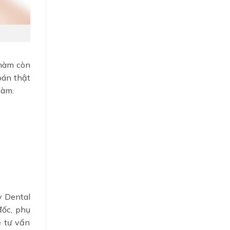
 hàm còn
oán thật
 hàm.
y Dental
ốc, phụ
ẽ tư vấn