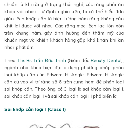
chuẩn là khi răng ở trạng thái nghỉ, các răng phải ăn
khớp với nhau. Từ định nghĩa trên, ta có thể hiểu đơn
giản lệch khớp cắn là hiện tượng hàm răng không cắn
khít lại được với nhau. Các răng mọc lệch lạc, lộn xộn
trên khung hàm, gây ảnh hưởng đến thẩm mỹ của
khuôn mặt và khiến khách hàng gặp khó khăn khi ăn
nhai, phát âm…
Theo
Ths.Bs Trần Đức Trinh
(Giám đốc
Beauty Dental
),
ngành nha khoa hiện đại ở dụng phương pháp phân
loại khớp cắn của
Edward H. Angle. Edward H. Angle
căn cứ vào vị trí răng số 6 trên cung hàm để phân loại
sai khớp cắn. Theo ông,
có 3 loại là sai khớp cắn loại I,
sai khớp cắn loại II và sai khớp cắn loại III phổ biến là:
Sai khớp cắn loại I (Class I)