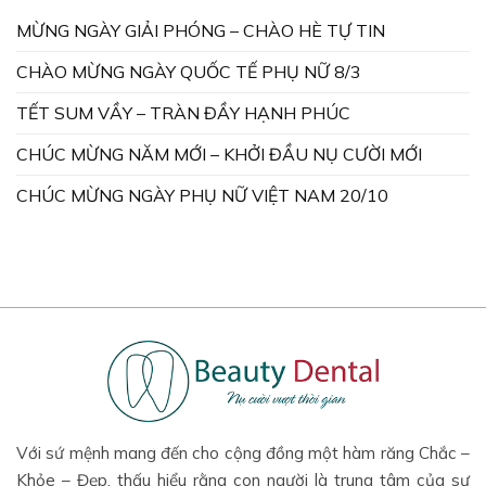
MỪNG NGÀY GIẢI PHÓNG – CHÀO HÈ TỰ TIN
CHÀO MỪNG NGÀY QUỐC TẾ PHỤ NỮ 8/3
TẾT SUM VẦY – TRÀN ĐẦY HẠNH PHÚC
CHÚC MỪNG NĂM MỚI – KHỞI ĐẦU NỤ CƯỜI MỚI
CHÚC MỪNG NGÀY PHỤ NỮ VIỆT NAM 20/10
Với sứ mệnh mang đến cho cộng đồng một hàm răng Chắc –
Khỏe – Đẹp, thấu hiểu rằng con người là trung tâm của sự