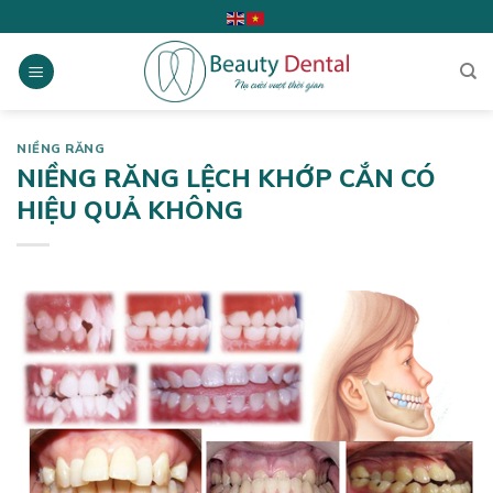
Skip
to
content
NIỀNG RĂNG
NIỀNG RĂNG LỆCH KHỚP CẮN CÓ
HIỆU QUẢ KHÔNG