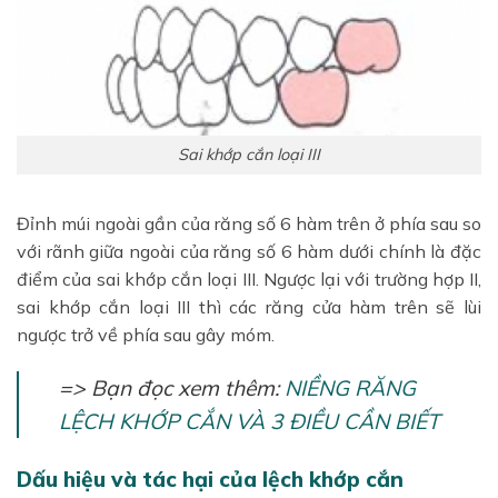
Sai khớp cắn loại III
Đỉnh múi ngoài gần của răng số 6 hàm trên ở phía sau so
với rãnh giữa ngoài của răng số 6 hàm dưới chính là đặc
điểm của sai khớp cắn loại III. Ngược lại với trường hợp II,
sai khớp cắn loại III thì các răng cửa hàm trên sẽ lùi
ngược trở về phía sau gây móm.
=> Bạn đọc xem thêm:
NIỀNG RĂNG
LỆCH KHỚP CẮN VÀ 3 ĐIỀU CẦN BIẾT
Dấu hiệu và tác hại của lệch khớp cắn