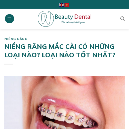
Skip
to
content
NIỀNG RĂNG
NIỀNG RĂNG MẮC CÀI CÓ NHỮNG
LOẠI NÀO? LOẠI NÀO TỐT NHẤT?